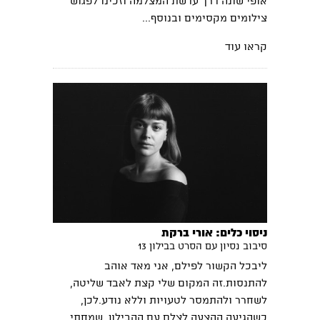
אופי שונה דרך עדשת המצלמה וזכינו לפגוש
צילומים מקסימים ובנוסף...
קראו עוד
ניסוי כלים: אורי ברקת
סיבוב נסיון עם הסרט בבילון 13
ליבכל הקשור לפילם, אני מאד אוהב
להתנסות.זה המקום שלי קצת לאבד שליטה,
לשחרר ולהתמסר לטעויות וללא נודע.לכן,
כשהגיעה ההצעה לצלם עם ההבילון, שמחתי