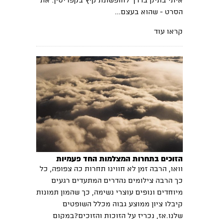
איתי בתיק בדרך לחופשונת קיץ בקפריסין. את
הסרט - שהוא בעצם...
קראו עוד
הזוכים בתחרות המצלמות החד פעמיות
וואו, הרבה זמן לא חווינו תחרות כה צפופה, כל
כך הרבה צילומים נהדרים המתעדים רגעים
מיוחדים ונופים עוצרי נשימה, כך שהמון תמונות
קיבלו ציון ממוצע גבוה מכלל השופטים
שלנו.אז, נכריז על הזוכות והזוכים?במקום