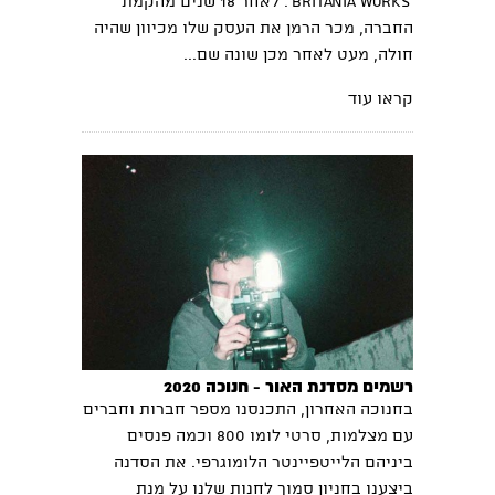
'Britania works'. לאחר 18 שנים מהקמת
החברה, מכר הרמן את העסק שלו מכיוון שהיה
חולה, מעט לאחר מכן שונה שם...
קראו עוד
רשמים מסדנת האור - חנוכה 2020
בחנוכה האחרון, התכנסנו מספר חברות וחברים
עם מצלמות, סרטי לומו 800 וכמה פנסים
ביניהם הלייטפיינטר הלומוגרפי. את הסדנה
ביצענו בחניון סמוך לחנות שלנו על מנת