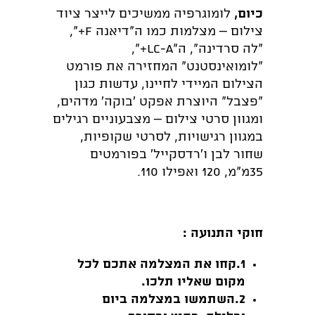
כיום,
לומוגרפיה ממשיכים לייצר ציוד
צילום – מצלמות כמו ה"דיאנה F+",
"לה סרדינה", ה"LC-A+",
"לומואינסטנט" המחזירה את פורמט
הצילום המיידי לחיינו, עדשות כגון
"פצבל" היוצרת אפקט 'בוקה' מדהים,
ומגוון סרטי צילום – מצבעוניים רגילים
במגוון רגישויות, לסרטי שקופיות,
שחור לבן ו'רדסקייל' בפורמטים
35מ"מ, 120 ואפילו 110.
חוקי התנועה :
1.
קחו את המצלמה אתכם לכל
מקום שאליו תלכו.
2.
השתמשו במצלמה ביום