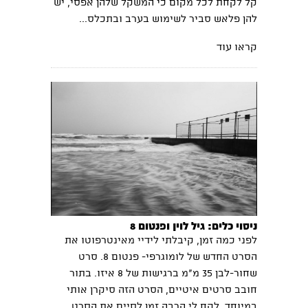
קל לקחת לכל מקום כי המשקל שלהן אפסי, יש
להן פלאש סביר לשימוש בערב ובתכלס...
קראו עוד
ניסוי כלים: גיל לוין ופנטום 8
לפני כמה זמן, קיבלתי לידיי מאינטרפוטו את
הסרט החדש של לומוגרפי- פנטום 8. סרט
שחור-לבן 35 מ״מ ברגישות של 8 איזו. בתור
חובב סרטים איטיים, הסרט הזה סיקרן אותי
במיוחד. לקח לי הרבה זמן לסיים את הסרט