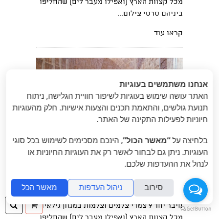
מכל קצוות הארץ (ואפילו מעבר לים) שהחליפו
ביניהם סרטי צילום...
קראו עוד
אנחנו משתמשים בעוגיות
האתר עושה שימוש בעוגיות לשיפור חוויית הגלישה, ניתוח
תנועת גולשים, והתאמת תכנים והצעות אישיות. חלק מהעוגיות
חיוניות לפעילות התקינה של האתר.
בלחיצה על
“מאשר הכול”
, הינכם מסכימים לשימוש בכל סוגי
העוגיות. ניתן גם לבחור לאשר רק את העוגיות החיוניות או
פילם סוואפ 2020: לילך רז ועמית חכמוב
לנהל את ההעדפות שלכם.
לפני כחמישה חודשים התחיל להתבשל לו
פרויקט חדש, מרגש ומפתיע - פרויקט הפילם
סירוב
ניהול העדפות
מאשר הכל
סוואפ הראשון של לומוגרפיה ישראל! הפרויקט
ההזמנה
חיפ
חיבר יחד 9 צמדי צלמים וצלמות במגוון גילאים,
מכל קצוות הארץ (ואפילו מעבר לים) שהחליפו