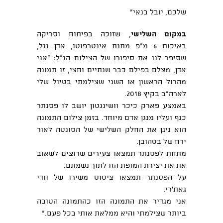
שלכם, יובל בנאי"
במקום השלישי
, שזוכה בפיתוח וסריקה
באיכות 6 מ"פ מתנת אינטרפוטו,
אדן נגל
,
שסיפר לנו את סיפורו של הצילום הנ"ל: "אני
אדן, מצלם בפילם כבר שנתיים וחצי, זו תמונה
מהרול הראשון או השני שצילמתי בטיול שלי
לארה"ב בקיץ 2018.
באמצע פארק כיכר וושינגטון יושב לו פסנתר
כנף ועליו מנגן אדם מיוחד. בזמן צילום התמונה
הוא ניגן את החלק השלישי של הסונטה לאור
ירח של בטהובן.
מתחת לפסנתר תמצאו צעירים שרוצים לשאוב
את את יצירת המופת הזו לתוך נשמתם.
על הפסנתר תמצאו ציטוט משירו של וודי
גאת'רי.
אני מגדיר את התמונה הזו כהתמונה הטובה
ביותר שצילמתי והיא ממלאת אותי בכל פעם."