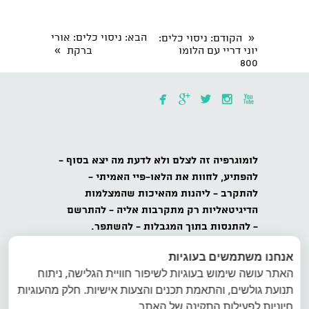
«
הבא
: ניסוי כלים: אורי
הקודם
: ניסוי כלים:
»
יוני דריי עם הלומו
ברקת
800





לומוגרפיה
זה לצלם ולא לדעת מה יצא בסוף -
להפתיע,
לחוות את הלאו-פיי האמיתי -
להתקרב
- ליהנות מהאיכות שהמצלמות
הדיגיטאליות רק מתקרבות אליה -
להתרשם
-
להתנסות בתוך המגבלות - להשתפר.
אנחנו משתמשים בעוגיות
כל הזכויות שמורות לאינטרפוטו, לומוגרפיה
האתר עושה שימוש בעוגיות לשיפור חוויית הגלישה, ניתוח
ישראל, ט.ל.ח.
תנועת גולשים, והתאמת תכנים והצעות אישיות. חלק מהעוגיות
הצטרפו למועדון הלומוגרפים בישראל - הרשמה
חיוניות לפעילות התקינה של האתר.