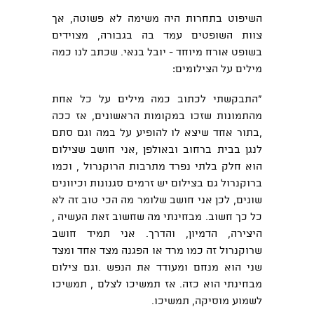
השיפוט בתחרות היה משימה לא פשוטה, אך
צוות השופטים עמד בה בגבורה, מצוידים
בשופט אורח מיוחד - יובל בנאי. שכתב לנו כמה
מילים על הצילומים:
"התבקשתי לכתוב כמה מילים על כל אחת
מהתמונות שזכו במקומות הראשונים, אז ככה
,בתור אחד שיצא לו להופיע על במה וגם סתם
לנגן בבית ברחוב ובאולפן ,אני חושב שצילום
הוא חלק בלתי נפרד מתרבות הרוקנרול , וכמו
ברוקנרול גם בצילום יש זרמים סגנונות וכיוונים
שונים, לכן אני חושב שלומר מה הכי טוב זה לא
כל כך חשוב. מבחינתי מה שחשוב זאת העשיה ,
היצירה, הדמיון, והדרך. אני תמיד חושב
שרוקנרול זה כמו מרד או הפגנה מצד אחד ומצד
שני הוא מנחם ומעודד את הנפש .וגם צילום
מבחינתי הוא כזה. אז תמשיכו לצלם , תמשיכו
לשמוע מוסיקה, תמשיכו.