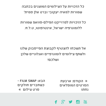
כל הזכויות על הצילומים המוצגים בכתבה
שמורות למאיה יעקובי וברט אלן סמית'
כל הזכויות לפרוייקט הפילם-סוואפ שמורות
ללומוגרפיה ישראל, אינטרפוטו, ט.ל.ח.
אל תשכחו להצטרף לקבוצת הפייסבוק שלנו
ולשתף צילומים לומוגרפיים ואנלוגיים שלכן
ושלכם!
«
הבא
: Film Swap -
הקודם
: ארבעת
כשחברים חולקים
הסרטים המופלאים
»
נחתו
סרט צילום




