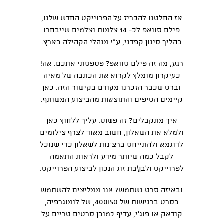
אז החלטנו להכריז על הפרוייקט החדש שלנו,
פילם סוואפ לכ- 14 צלמות וצלמים שייבחרו
בהליך סינון קפדני, ע"י מנהלי הקהילה בארץ.
רגע, מה זה פילם סוואפ? פספסתי אתכם. אה!
כעיקרון מומלץ לקרוא את הכתבה של מאיה
וברט שכבר הזכרנו מקודם
בקישור הזה
. כאן
קיימים הטיפים והתוצאות מהביצוע המשותף.
איך מתקבלים? זה פשוט. עליך
ללחוץ כאן
ולמלא את השאלון
, חשוב מאוד לצרף צילומים
לדוגמא ולהתייחס ברצינות לשאלון כדי שנוכל
לקבל כמה שיותר מידע ולראות התאמה
לפרוייקט ולבן\בת זוג הנכון לביצוע הפרוייקט.
ובאיזה סרט נשתמש? אנו ממליצים להשתמש
בסרט ברגישות של 400ISO, של לומוגרפיה,
קודאק או פוג'י, עדיף כמובן סרטים טריים על