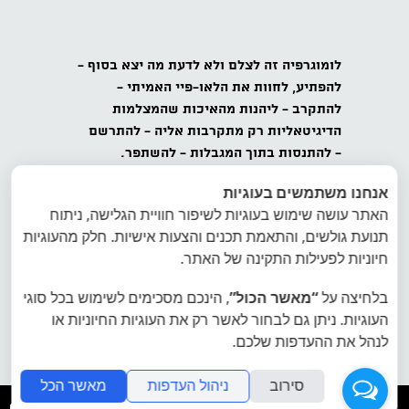
לומוגרפיה
זה לצלם ולא לדעת מה יצא בסוף -
להפתיע,
לחוות את הלאו-פיי האמיתי -
להתקרב
- ליהנות מהאיכות שהמצלמות
הדיגיטאליות רק מתקרבות אליה -
להתרשם
-
להתנסות בתוך המגבלות - להשתפר.
אנחנו משתמשים בעוגיות
כל הזכויות שמורות לאינטרפוטו, לומוגרפיה
האתר עושה שימוש בעוגיות לשיפור חוויית הגלישה, ניתוח
ישראל, ט.ל.ח.
תנועת גולשים, והתאמת תכנים והצעות אישיות. חלק מהעוגיות
הצטרפו למועדון הלומוגרפים בישראל - הרשמה
חיוניות לפעילות התקינה של האתר.
לרשימת דיוור של לומוגרפיה ישראל
בלחיצה על
“מאשר הכול”
, הינכם מסכימים לשימוש בכל סוגי
העוגיות. ניתן גם לבחור לאשר רק את העוגיות החיוניות או
אתר היבואן הרשמי של לומוגרפיה אינטרפוטו
לנהל את ההעדפות שלכם.
פיתוח תמונות פיתוח סרטי צילום
סירוב
ניהול העדפות
מאשר הכל
folyou