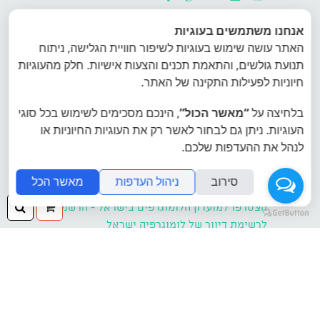
אנחנו משתמשים בעוגיות
האתר עושה שימוש בעוגיות לשיפור חוויית הגלישה, ניתוח
לומוגרפיה
זה לצלם ולא לדעת מה יצא בסוף -
תנועת גולשים, והתאמת תכנים והצעות אישיות. חלק מהעוגיות
להפתיע,
לחוות את הלאו-פיי האמיתי -
חיוניות לפעילות התקינה של האתר.
להתקרב
- ליהנות מהאיכות שהמצלמות
הדיגיטאליות רק מתקרבות אליה -
להתרשם
בלחיצה על
“מאשר הכול”
, הינכם מסכימים לשימוש בכל סוגי
-
להתנסות בתוך המגבלות - להשתפר.
העוגיות. ניתן גם לבחור לאשר רק את העוגיות החיוניות או
לנהל את ההעדפות שלכם.
כל הזכויות שמורות לאינטרפוטו, לומוגרפיה
ישראל, ט.ל.ח.
סירוב
ניהול העדפות
מאשר הכל
ההזמנה
חיפ
הצטרפו למועדון הלומוגרפים בישראל - הרשמה
לרשימת דיוור של לומוגרפיה ישראל
שלך
אתר היבואן הרשמי של לומוגרפיה אינטרפוטו
פיתוח תמונות פיתוח סרטי צילום