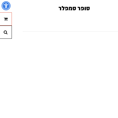
נ
סופר סמפלר
ההזמנ
חי