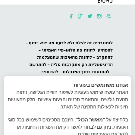
שלישים





לומוגרפיה
זה לצלם ולא לדעת מה יצא בסוף -
להפתיע,
לחוות את הלאו-פיי האמיתי -
להתקרב
- ליהנות מהאיכות שהמצלמות
הדיגיטאליות רק מתקרבות אליה -
להתרשם
-
להתנסות בתוך המגבלות - להשתפר.
אנחנו משתמשים בעוגיות
כל הזכויות שמורות לאינטרפוטו, לומוגרפיה
האתר עושה שימוש בעוגיות לשיפור חוויית הגלישה, ניתוח
ישראל, ט.ל.ח.
תנועת גולשים, והתאמת תכנים והצעות אישיות. חלק מהעוגיות
הצטרפו למועדון הלומוגרפים בישראל - הרשמה
חיוניות לפעילות התקינה של האתר.
לרשימת דיוור של לומוגרפיה ישראל
בלחיצה על
“מאשר הכול”
, הינכם מסכימים לשימוש בכל סוגי
העוגיות. ניתן גם לבחור לאשר רק את העוגיות החיוניות או
אתר היבואן הרשמי של לומוגרפיה אינטרפוטו
לנהל את ההעדפות שלכם.
פיתוח תמונות פיתוח סרטי צילום