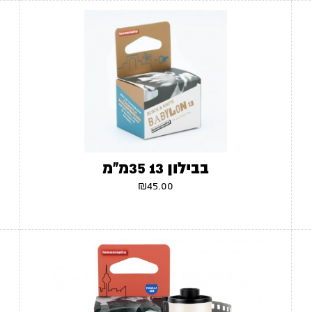
בבילון 13 35מ"מ
₪
45.00