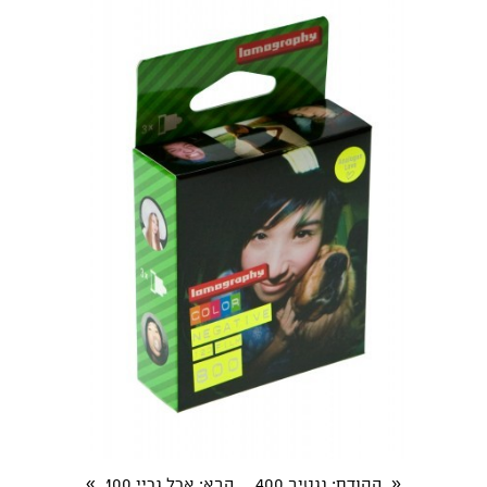
»
«
הקודם
: נגטיב 400
הבא
: ארל גריי 100