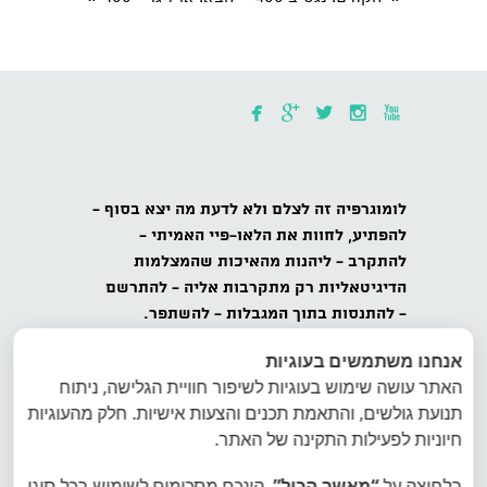





לומוגרפיה
זה לצלם ולא לדעת מה יצא בסוף -
להפתיע,
לחוות את הלאו-פיי האמיתי -
להתקרב
- ליהנות מהאיכות שהמצלמות
הדיגיטאליות רק מתקרבות אליה -
להתרשם
-
להתנסות בתוך המגבלות - להשתפר.
אנחנו משתמשים בעוגיות
כל הזכויות שמורות לאינטרפוטו, לומוגרפיה
האתר עושה שימוש בעוגיות לשיפור חוויית הגלישה, ניתוח
ישראל, ט.ל.ח.
תנועת גולשים, והתאמת תכנים והצעות אישיות. חלק מהעוגיות
הצטרפו למועדון הלומוגרפים בישראל - הרשמה
חיוניות לפעילות התקינה של האתר.
לרשימת דיוור של לומוגרפיה ישראל
בלחיצה על
“מאשר הכול”
, הינכם מסכימים לשימוש בכל סוגי