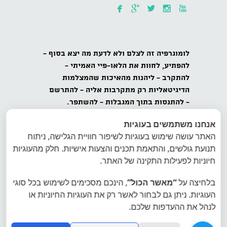





לומוגרפיה
זה לצלם ולא לדעת מה יצא בסוף -
להפתיע,
לחוות את הלאו-פיי האמיתי -
להתקרב
- ליהנות מהאיכות שהמצלמות
הדיגיטאליות רק מתקרבות אליה -
להתרשם
-
להתנסות בתוך המגבלות - להשתפר.
אנחנו משתמשים בעוגיות
כל הזכויות שמורות לאינטרפוטו, לומוגרפיה
האתר עושה שימוש בעוגיות לשיפור חוויית הגלישה, ניתוח
ישראל, ט.ל.ח.
תנועת גולשים, והתאמת תכנים והצעות אישיות. חלק מהעוגיות
הצטרפו למועדון הלומוגרפים בישראל - הרשמה
חיוניות לפעילות התקינה של האתר.
לרשימת דיוור של לומוגרפיה ישראל
בלחיצה על
“מאשר הכול”
, הינכם מסכימים לשימוש בכל סוגי
העוגיות. ניתן גם לבחור לאשר רק את העוגיות החיוניות או
אתר היבואן הרשמי של לומוגרפיה אינטרפוטו
לנהל את ההעדפות שלכם.
פיתוח תמונות פיתוח סרטי צילום