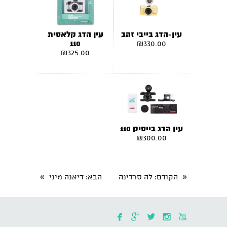
עין-הדג בייבי זהב
עין הדג קלאסית
110
₪
330.00
₪
325.00
עין הדג בייסיק 110
₪
300.00
»
«
הקודם
: לה סרדינה
הבא
: דיאנה מיני




