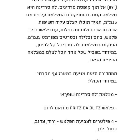
הכניסו את כל עולמכם בעזרת עדשה רחבה
(89°) אל תוך קופסת סרדינים. לה סרדינה היא
מצלמה קטנה וקומפקטית המצלמת על פורמט
35מ''מ, תמיד תוכלו לצלם עליה חשיפות
ארוכות או כפולות ומכופלות, עם פלאש ובלי
פלאש, ביום ובלילה ובסרטים מפורמט 35מ''מ.
הפוקוס במצלמות 'לה-סרדינה' קל לכיוון,
במיוחד בשביל שכל אחד יוכל לצלם במצלמה
הכיפית הזאת.
המהדורה הזאת מגיעה במארז עץ יוקרתי
במיוחד הכולל:
- מצלמת 'לה סרדינה שׁוּפרָא'
- פלאש Fritz Da Blitz מותאם לדגם
- 4 פילטרים לצביעת הפלאש - ורוד, צהוב,
כחול ולבן.