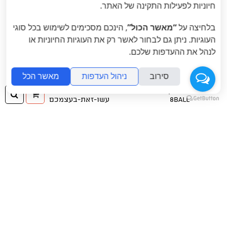
חיוניות לפעילות התקינה של האתר.
בלחיצה על
“מאשר הכול”
, הינכם מסכימים לשימוש בכל סוגי
העוגיות. ניתן גם לבחור לאשר רק את העוגיות החיוניות או
לנהל את ההעדפות שלכם.
סירוב
ניהול העדפות
מאשר הכל
«
הבא
: לה סרדינה
הקודם
: לה סרדינה
ההזמנה
חיפ
»
8BALL
עשו-זאת-בעצמכם
שלך





לומוגרפיה
זה לצלם ולא לדעת מה יצא בסוף -
להפתיע,
לחוות את הלאו-פיי האמיתי -
להתקרב
- ליהנות מהאיכות שהמצלמות
הדיגיטאליות רק מתקרבות אליה -
להתרשם
-
להתנסות בתוך המגבלות - להשתפר.