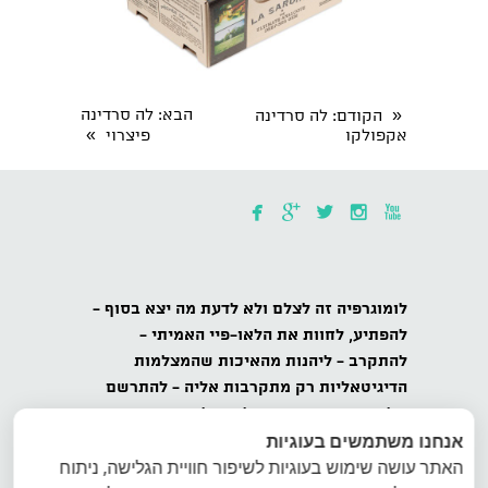
«
הבא
: לה סרדינה
הקודם
: לה סרדינה
»
אקפולקו
פיצרוי





לומוגרפיה
זה לצלם ולא לדעת מה יצא בסוף -
להפתיע,
לחוות את הלאו-פיי האמיתי -
להתקרב
- ליהנות מהאיכות שהמצלמות
הדיגיטאליות רק מתקרבות אליה -
להתרשם
-
להתנסות בתוך המגבלות - להשתפר.
אנחנו משתמשים בעוגיות
כל הזכויות שמורות לאינטרפוטו, לומוגרפיה
האתר עושה שימוש בעוגיות לשיפור חוויית הגלישה, ניתוח