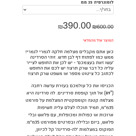
לומוגרפיה 35 ממ
390.00
₪
₪
600.00
המוצר אזל מהמלאי
כאן אתם מקבלים מצלמה חלקה לגמרי לגמרי!
ממש כמו לפתוח דף לבן חדש. זוהי הסרדינה
'עשו זאת בעצמכם' - יש לכן את החופש לצייר
עליה כל דבר שרק תרצו! יש לכם את החופש
לכתוב כל ציטוט מספר או משפט שרק תרצו!
הכניסו את כל עולמכם בעזרת עדשה רחבה
(89°) אל תוך קופסת סרדינים. לה סרדינה היא
מצלמה קטנה וקומפקטית המצלמת על פורמט
35מ''מ, תמיד תוכלו לצלם עליה חשיפות
ארוכות או כפולות ומכופלות, עם פלאש ובלי
פלאש, ביום ובלילה ובסרטים מפורמט 35מ''מ.
הפוקוס במצלמות 'לה-סרדינה' קל לכיוון,