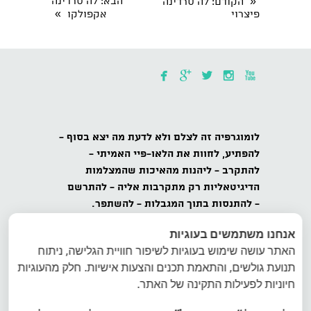
«
הבא
: לה סרדינה
הקודם
: לה סרדינה
»
פיצרוי
אקפולקו





לומוגרפיה
זה לצלם ולא לדעת מה יצא בסוף -
להפתיע,
לחוות את הלאו-פיי האמיתי -
להתקרב
- ליהנות מהאיכות שהמצלמות
הדיגיטאליות רק מתקרבות אליה -
להתרשם
-
להתנסות בתוך המגבלות - להשתפר.
אנחנו משתמשים בעוגיות
כל הזכויות שמורות לאינטרפוטו, לומוגרפיה
האתר עושה שימוש בעוגיות לשיפור חוויית הגלישה, ניתוח
ישראל, ט.ל.ח.
תנועת גולשים, והתאמת תכנים והצעות אישיות. חלק מהעוגיות
הצטרפו למועדון הלומוגרפים בישראל - הרשמה
חיוניות לפעילות התקינה של האתר.
לרשימת דיוור של לומוגרפיה ישראל