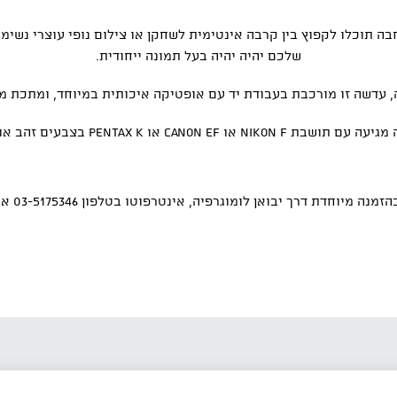
חבה תוכלו לקפוץ בין קרבה אינטימית לשחקן או צילום נופי עוצרי נש
שלכם יהיה יהיה בעל תמונה ייחודית.
ה, עדשה זו מורכבת בעבודת יד עם אופטיקה איכותית במיוחד, ומתכת
בת Nikon f או canon ef או Pentax k בצבעים זהב או שחור
ת דרך יבואן לומוגרפיה, אינטרפוטו בטלפון 03-5175346 או וואטספ: 058-6949050