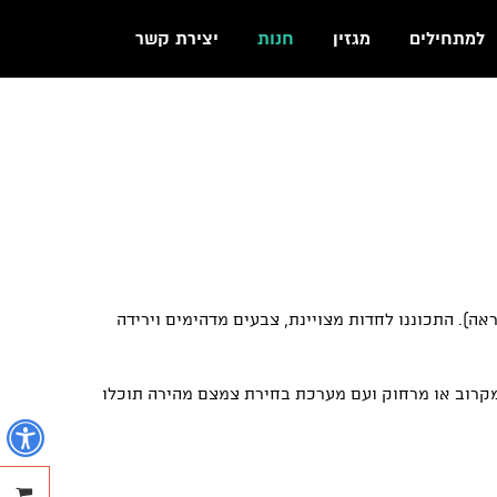
למתחילים
מגזין
חנות
יצירת קשר
היות בשביל צילום דיגיטלי מקצועי ואף יותר מזה למצלמות SLR ומירורלס (ללא מראה). התכוננו לחדות מצויינת, צבעים מדהימים וירידה
קוס החל מ40 סנטימטר, הלומוגון מאפשרת לך לצלם מקרוב או מרחוק ועם מערכת בחירת צמצם מהירה תוכלו
נ
ההזמנ