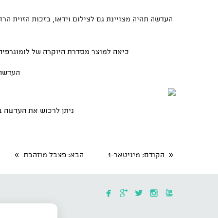
העדשה תהיה מצויינת גם לצילום וידאו, בזכות הזוית הר
כיאה למוצר מסדרת היוקרה של לומוגרפי
העדשה מגיעה עם תוש
ניתן לרכוש את העדשה בהזמנה מיוחד
»
«
הקודם
: מיניטאר-1
הבא
: פצבל מוזהבת




