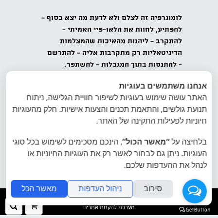
לומוגרפיה
זה לצלם ולא לדעת מה יצא בסוף -
להפתיע,
לחוות את הלאו-פיי האמיתי -
להתקרב
- ליהנות מהאיכות שהמצלמות
הדיגיטאליות רק מתקרבות אליה -
להתרשם
-
להתנסות בתוך המגבלות - להשתפר.
אנחנו משתמשים בעוגיות
כל הזכויות שמורות לאינטרפוטו, לומוגרפיה
האתר עושה שימוש בעוגיות לשיפור חוויית הגלישה, ניתוח
ישראל, ט.ל.ח.
תנועת גולשים, והתאמת תכנים והצעות אישיות. חלק מהעוגיות
הצטרפו למועדון הלומוגרפים בישראל - הרשמה
חיוניות לפעילות התקינה של האתר.
לרשימת דיוור של לומוגרפיה ישראל
בלחיצה על
“מאשר הכול”
, הינכם מסכימים לשימוש בכל סוגי
העוגיות. ניתן גם לבחור לאשר רק את העוגיות החיוניות או
אתר היבואן הרשמי של לומוגרפיה אינטרפוטו
לנהל את ההעדפות שלכם.
פיתוח תמונות פיתוח סרטי צילום
סירוב
ניהול העדפות
מאשר הכל
folyou
ההזמנה
חיפ
מערכת להקמת אתרים