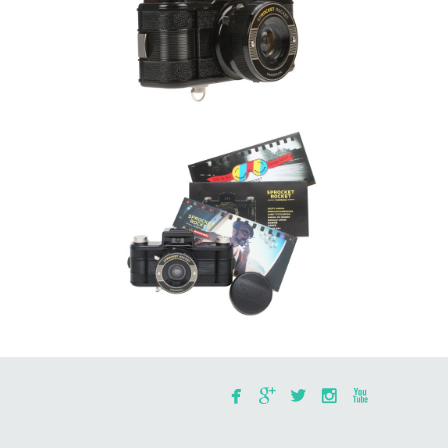




