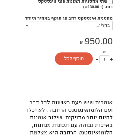
בחירת
שתי מחסניות תמונות פוגי אינסטקס
רחב
אפשרות
₪
130.00)
(+
מחסנית אינסטקס רחב פג תוקף במחיר מיוחד
950.00
₪
יח'
עוד
פחות
הוסף לסל
אחד
אחד
אומרים שיש פעם ראשונה לכל דבר
ועם הלומואינסטנט הרחבה , לא יכלו
להיות יותר מדויקים. שילוב אומנות
באיכות גבוהה עם תכונות מגוונות,
הלומואינסטנט הרחבה היא מצלמת