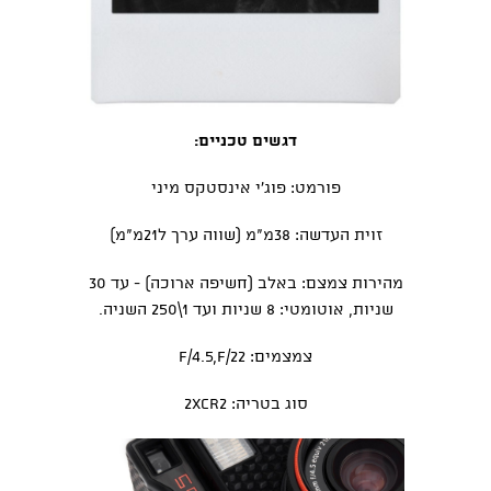
דגשים טכניים:
פורמט:
פוג'י אינסטקס מיני
זוית העדשה: 38מ"מ (שווה ערך ל21מ"מ)
מהירות צמצם: באלב (חשיפה ארוכה) - עד 30
שניות, אוטומטי: 8 שניות ועד 1\250 השניה.
צמצמים: F/4.5,f/22
סוג בטריה: 2Xcr2