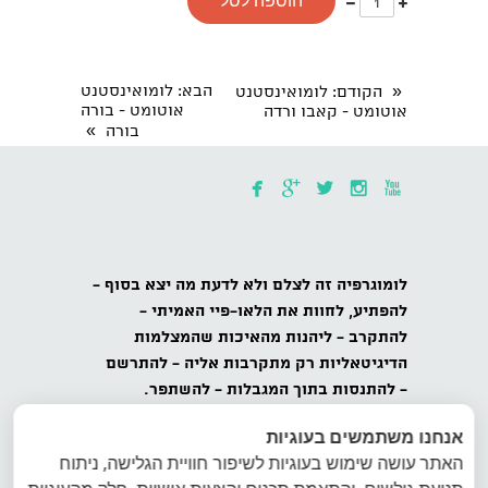
הוספה לסל
אחד
אחד
«
הבא
: לומואינסטנט
הקודם
: לומואינסטנט
אוטומט - בורה
אוטומט - קאבו ורדה
»
בורה





לומוגרפיה
זה לצלם ולא לדעת מה יצא בסוף -
להפתיע,
לחוות את הלאו-פיי האמיתי -
להתקרב
- ליהנות מהאיכות שהמצלמות
הדיגיטאליות רק מתקרבות אליה -
להתרשם
-
להתנסות בתוך המגבלות - להשתפר.
אנחנו משתמשים בעוגיות
כל הזכויות שמורות לאינטרפוטו, לומוגרפיה
האתר עושה שימוש בעוגיות לשיפור חוויית הגלישה, ניתוח
ישראל, ט.ל.ח.