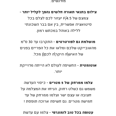
מודגשים.
צילום בתנאי תאורה חלשים נהפך לקליל יותר
-
צמצם של F/4.5 יעזור לכם לצלם בכל
סיטואציה אפשרית, בין אם בבר השכונתי
ללילה באוהל במכתש רמון.
מושלמת גם לפורטרטים
- התקרבו עד 30 ס''מ
מהאובייקט שלכם ומלאו את כל הפריים בפנים
של האיש\ה היקר\ה לכם\ן מכל.
אוטומטית
- החשיפה לעולם לא הייתה מדוייקת
יותר.
צלמו ממרחק של 5 מטרים
- כיסוי העדשה
משמש גם כשלט רחוק. הניחו את המצלמה על
חצובה או עצם ישר וצלמו ממרחק של עד
חמישה מטרים. גם חשיפה ארוכה תופסת !
עטופה בכל טוב לומוגרפי
- צלמו עם עדשת