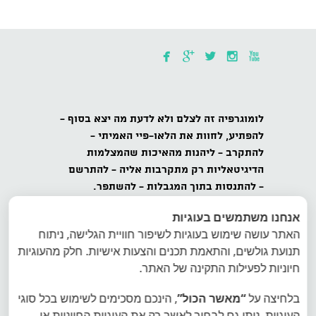





לומוגרפיה
זה לצלם ולא לדעת מה יצא בסוף -
להפתיע,
לחוות את הלאו-פיי האמיתי -
להתקרב
- ליהנות מהאיכות שהמצלמות
הדיגיטאליות רק מתקרבות אליה -
להתרשם
-
להתנסות בתוך המגבלות - להשתפר.
אנחנו משתמשים בעוגיות
כל הזכויות שמורות לאינטרפוטו, לומוגרפיה
האתר עושה שימוש בעוגיות לשיפור חוויית הגלישה, ניתוח
ישראל, ט.ל.ח.
תנועת גולשים, והתאמת תכנים והצעות אישיות. חלק מהעוגיות
הצטרפו למועדון הלומוגרפים בישראל - הרשמה
חיוניות לפעילות התקינה של האתר.
לרשימת דיוור של לומוגרפיה ישראל
בלחיצה על
“מאשר הכול”
, הינכם מסכימים לשימוש בכל סוגי
העוגיות. ניתן גם לבחור לאשר רק את העוגיות החיוניות או
אתר היבואן הרשמי של לומוגרפיה אינטרפוטו