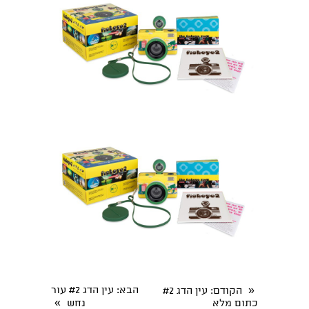
«
הבא
: עין הדג #2 עור
הקודם
: עין הדג #2
»
כתום מלא
נחש