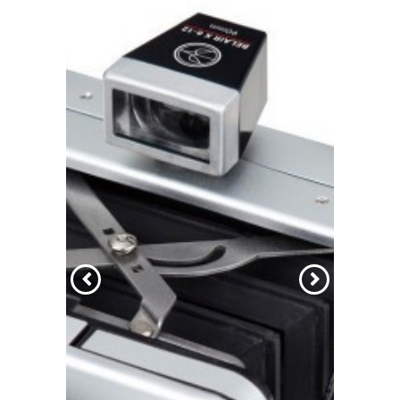
הקודם
הבא