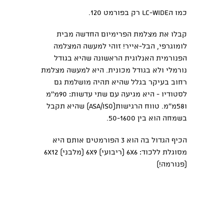
כמו
הLC-WIDE
רק בפורמט 120.
קבלו את מצלמת הפרימיום החדשה מבית
לומוגרפי, הבל-אייר! זוהי למעשה המצלמה
הפנורמית האנלוגית הראשונה שהיא בגודל
נורמלי ולא בגודל מכונית. היא למעשה מצלמת
רחוב בעיקר בגלל שהיא תהיה מושלמת גם
לסטודיו - היא מגיעה עם שתי עדשות: 90מ''מ
ו58מ''מ. טווח הרגישות(ASA/ISO) שהיא תקבל
בשמחה הוא בין 50-1600.
הכיף הגדול בה הוא 3 הפורמטים אותם היא
מסוגלת ללכוד: 6X6 (ריבועי) 6X9 (מלבני) 6X12
(פנורמה!)