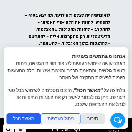
לומוגרפיה
זה לצלם ולא לדעת מה יצא בסוף -
להפתיע,
לחוות את הלאו-פיי האמיתי -
להתקרב
- ליהנות מהאיכות שהמצלמות
הדיגיטאליות רק מתקרבות אליה -
להתרשם
-
להתנסות בתוך המגבלות - להשתפר.
אנחנו משתמשים בעוגיות
כל הזכויות שמורות לאינטרפוטו, לומוגרפיה
האתר עושה שימוש בעוגיות לשיפור חוויית הגלישה, ניתוח
ישראל, ט.ל.ח.
תנועת גולשים, והתאמת תכנים והצעות אישיות. חלק מהעוגיות
הצטרפו למועדון הלומוגרפים בישראל - הרשמה
חיוניות לפעילות התקינה של האתר.
לרשימת דיוור של לומוגרפיה ישראל
בלחיצה על
“מאשר הכול”
, הינכם מסכימים לשימוש בכל סוגי
העוגיות. ניתן גם לבחור לאשר רק את העוגיות החיוניות או
אתר היבואן הרשמי של לומוגרפיה אינטרפוטו
לנהל את ההעדפות שלכם.
פיתוח תמונות פיתוח סרטי צילום
סירוב
ניהול העדפות
מאשר הכל
folyou
ההזמנה
חיפ
הקמת אתר אינטרנט