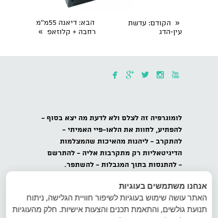
«
הבא
: דיאנה 55מ''מ
הקודם
: עדשת
»
עין-הדג
רחבה + קלוזאפ





לומוגרפיה
זה לצלם ולא לדעת מה יצא בסוף -
להפתיע,
לחוות את הלאו-פיי האמיתי -
להתקרב
- ליהנות מהאיכות שהמצלמות
הדיגיטאליות רק מתקרבות אליה -
להתרשם
-
להתנסות בתוך המגבלות - להשתפר.
אנחנו משתמשים בעוגיות
כל הזכויות שמורות לאינטרפוטו, לומוגרפיה
האתר עושה שימוש בעוגיות לשיפור חוויית הגלישה, ניתוח
ישראל, ט.ל.ח.
תנועת גולשים, והתאמת תכנים והצעות אישיות. חלק מהעוגיות